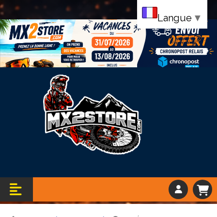
Langue
▼
Bandeau vacance