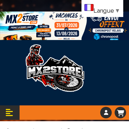
Langue
▼
Bandeau vacance