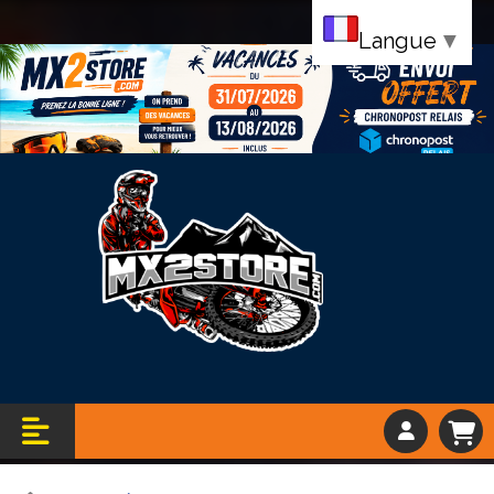
Langue
▼
Bandeau vacance