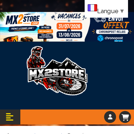
Langue
▼
Bandeau vacance