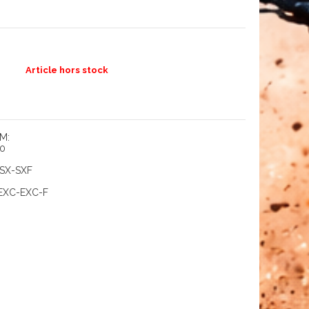
Article hors stock
M:
50
 SX-SXF
 EXC-EXC-F