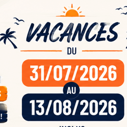
ande
acan