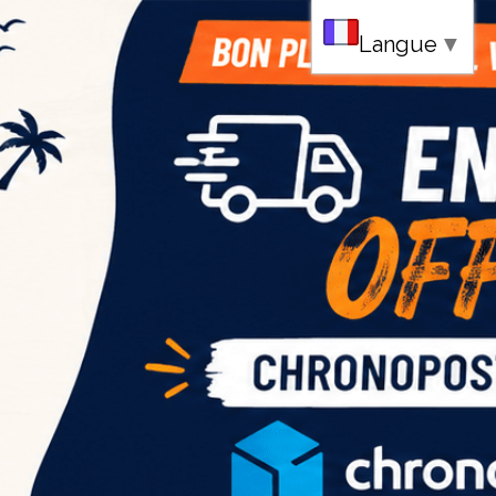
au
Langue
▼
ce