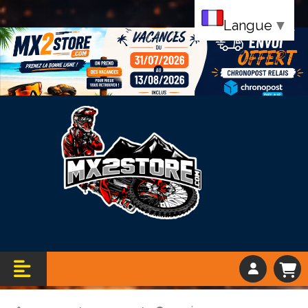
Langue
▼
Bandeau vacance