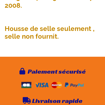
2008.
Housse de selle seulement ,
selle non fournit.
Paie
ment sécurisé

Livraison rapide
