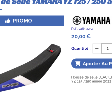
de Selle YAMAHA YZ 125 / 250 
PROMO
Ref :
ya859252
20,00
€
Quantité :
Ajouter Au 
Housse de selle BLACKBI
YZ 125 /250 année 2022