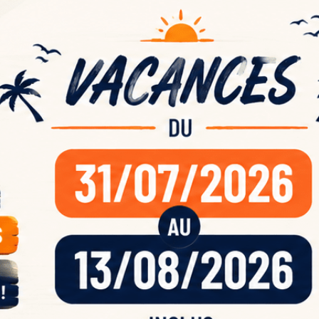
ande
acan