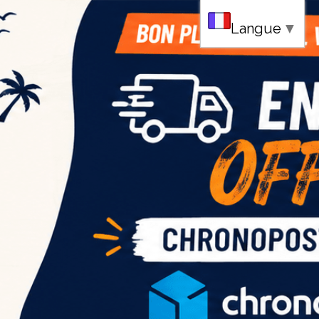
au
Langue
▼
ce