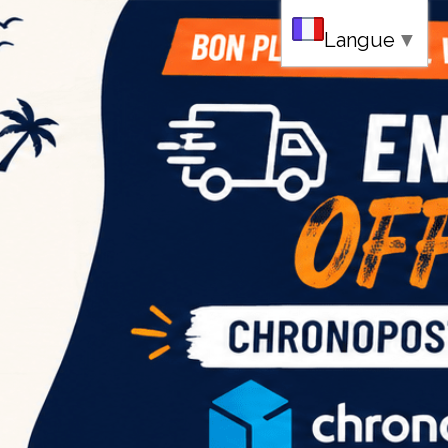
au
Langue
▼
ce