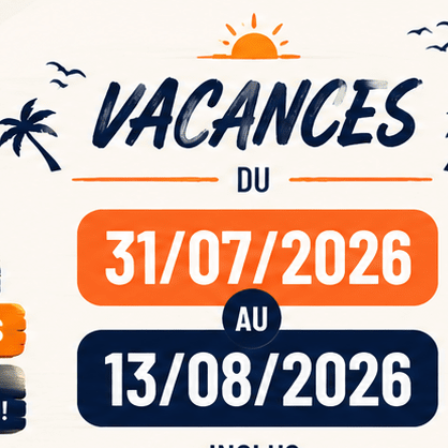
ande
acan