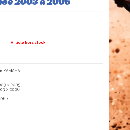
nnée 2003 à 2006
Article hors stock
ur YAMAHA :
003 > 2005
003 > 2006
06 )