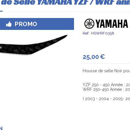
 de Selle YAMAHA YZF / WRF a
PROMO
Ref :
HSWRF0358
25,00
€
Housse de selle Noir po
YZF 250 - 450 Année : 2
WRF 250-450 Année : 2
( 2003 - 2004 - 2005- 20
N