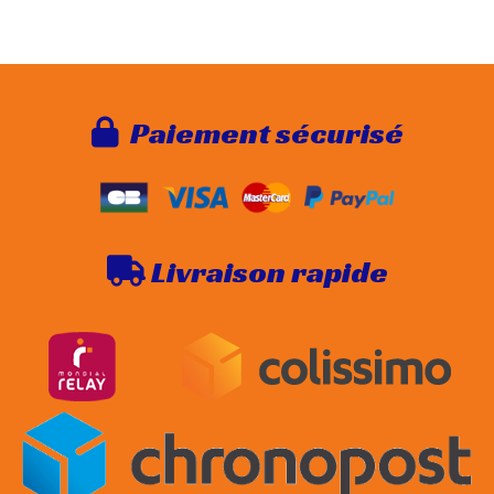
Paie
ment sécurisé

Livraison rapide
