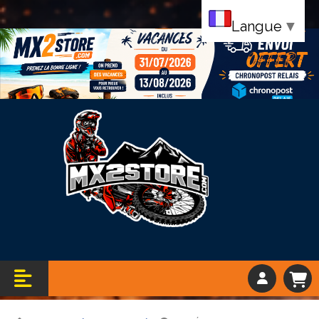
Langue
▼
Bandeau vacance