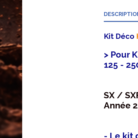
DESCRIPTIO
Kit Déco
> Pour 
125 - 25
SX / SX
Année 2
- Le kit