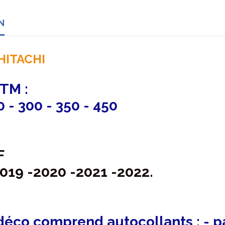
N
HITACHI
KTM :
0 - 300 - 350 - 450
F
019 -2020 -2021 -2022.
 déco comprend autocollants : - pa