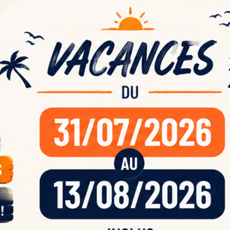
ande
acan