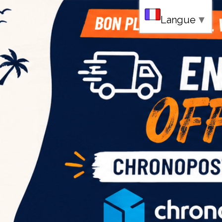
au
Langue
▼
ce