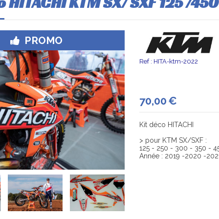
o HITACHI KTM SX/ SXF 125 /45
PROMO
Ref :
HITA-ktm-2022
70,00
€
Kit déco HITACHI
> pour KTM SX/SXF :
125 - 250 - 300 - 350 - 4
Année : 2019 -2020 -202