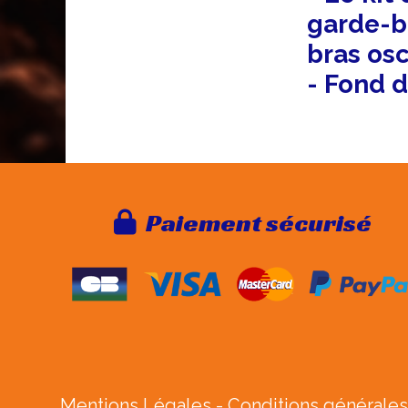
garde-bo
bras osc
- Fond d
Paie
ment sécurisé

Mentions Légales
Conditions générales