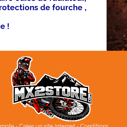
protections de fourche ,
e !
ompte
Créer un site internet
Conditions