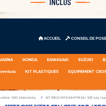
ACCUEIL
CONSEIL DE POSE
VARNA
HONDA
KAWASAKI
SUZUKI
B
Aventura
KIT PLASTIQUES
EQUIPEMENT CRO
>2022 + EXC 2020>2023
KIT DÉCO HITACHI KTM SX/ SXF 125 /45