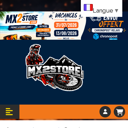
Langue
▼
Bandeau vacance