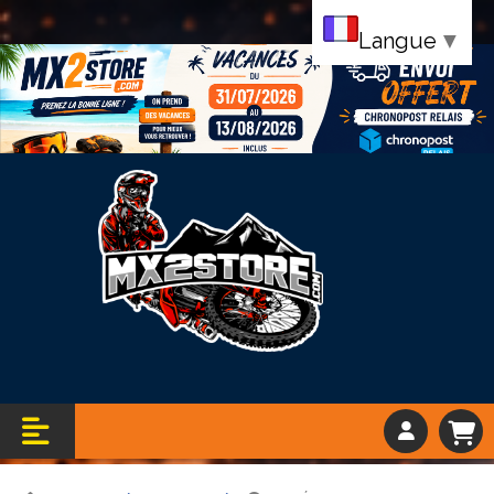
Langue
▼
Bandeau vacance