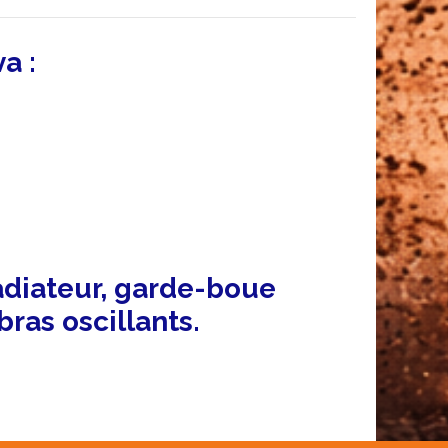
va :
radiateur, garde-boue
bras oscillants.