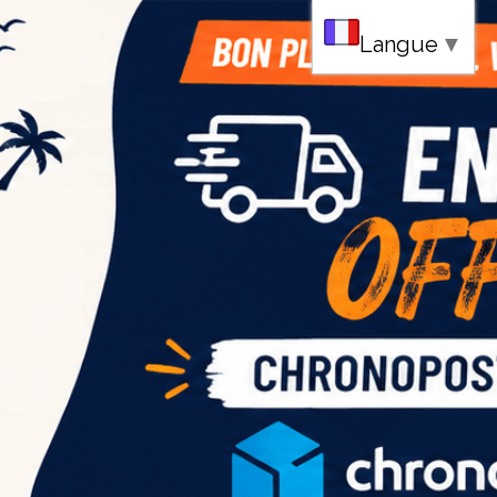
au
Langue
▼
ce