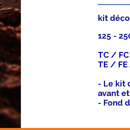
kit déc
125 - 25
TC / F
TE / FE
- Le kit
avant et
- Fond 