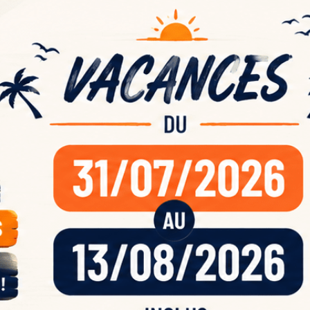
ande
acan