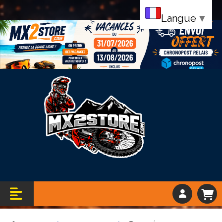
Langue
▼
Bandeau vacance