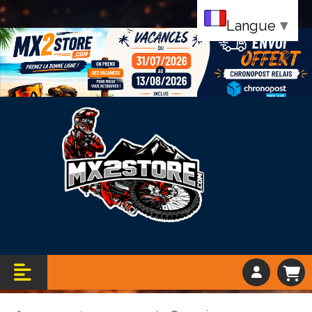
Langue
▼
Bandeau vacance