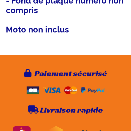
- Fond de plaque numéro non
compris
Moto non inclus
Paie
ment sécurisé

Livraison rapide
