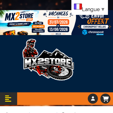
Langue
▼
Bandeau vacance