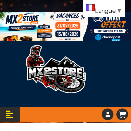
Langue
▼
Bandeau vacance