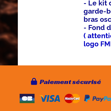
- Le kit
garde-bo
bras osc
- Fond 
( attent
logo FM
Paie
ment sécurisé
