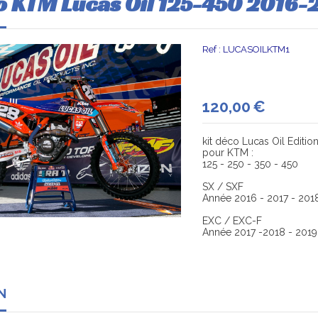
o KTM Lucas Oil 125-450 2016-
Ref :
LUCASOILKTM1
120,00
€
kit déco Lucas Oil Editio
pour KTM :
125 - 250 - 350 - 450
SX / SXF
Année 2016 - 2017 - 201
EXC / EXC-F
Année 2017 -2018 - 2019
N