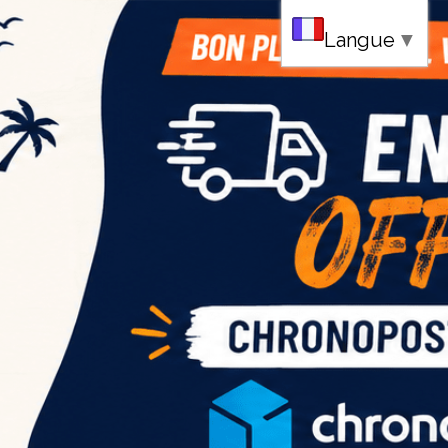
au
Langue
▼
ce