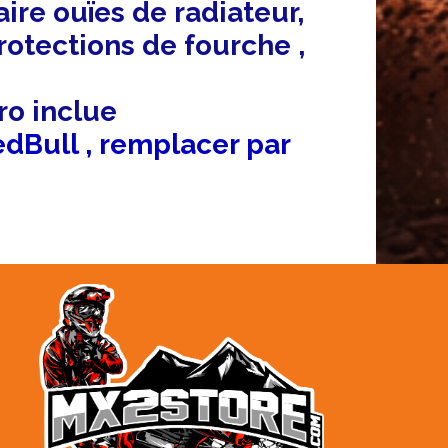
ire ouïes de radiateur,
protections de fourche ,
ro inclue
edBull , remplacer par