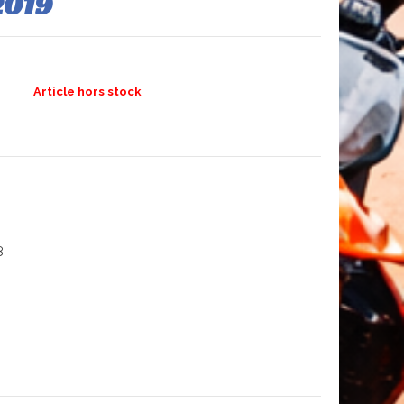
2019
Article hors stock
n
8