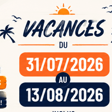
ande
acan