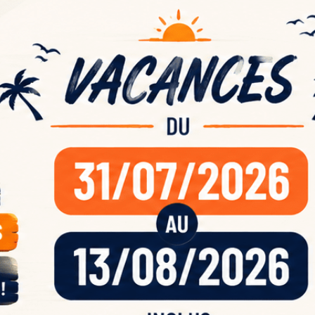
ande
acan