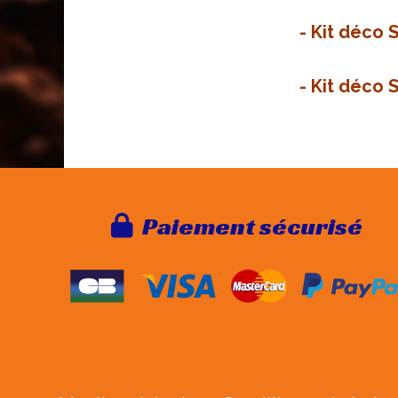
-
Kit déco S
-
Kit déco 
Paie
ment sécurisé
