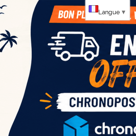
au
Langue
▼
ce