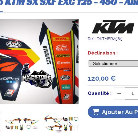
o KTM SX SXF EXC 125 - 450 - A
Ref :
DKTMFR2585
Déclinaison :
120,00
€
Quantité :
Ajouter Au 