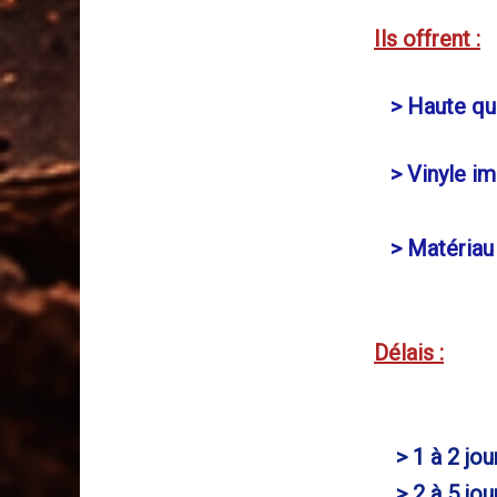
Ils offrent :
> Haute qua
> Vinyle i
> Matériau a
Délais :
> 1 à 2 jou
> 2 à 5 jour