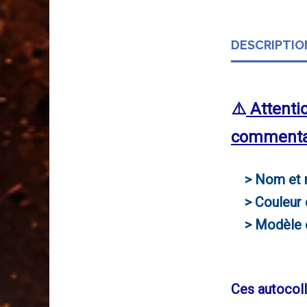
DESCRIPTIO
⚠️
Attentio
commentai
> Nom et 
> Couleur d
> Modèle e
Ces autocoll