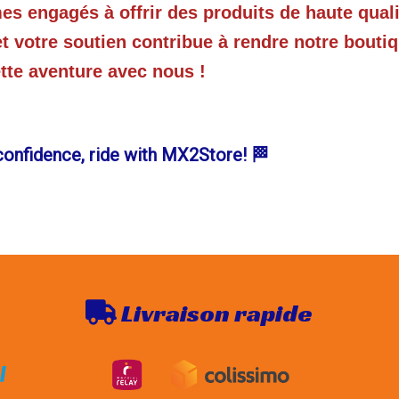
 engagés à offrir des produits de haute qual
et votre soutien contribue à rendre notre boutiq
ette aventure avec nous !
confidence, ride with MX2Store! 🏁
Livraison rapide
