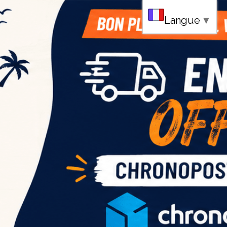
au
Langue
▼
ce