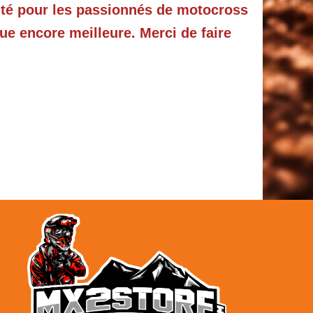
ité pour les passionnés de motocross
ue encore meilleure. Merci de faire