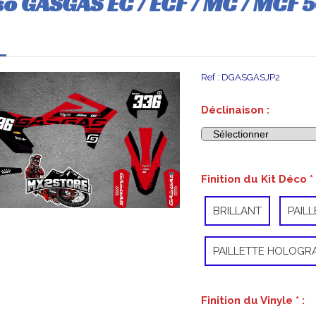
so GASGAS EC / ECF / MC / MCF 5
Ref :
DGASGASJP2
Déclinaison :
Finition du Kit Déco
*
BRILLANT
PAIL
PAILLETTE HOLOGR
Finition du Vinyle
*
: