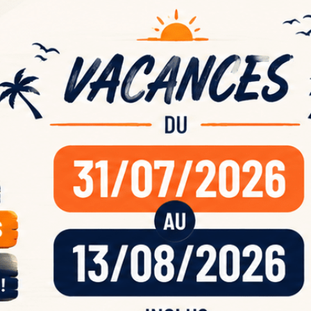
ande
acan