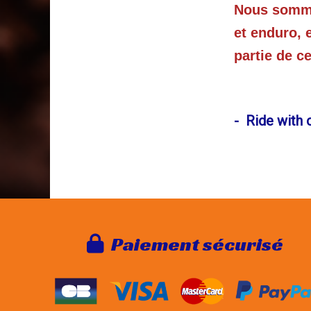
Nous sommes
et enduro, 
partie de c
- Ride with 
Paie
ment sécurisé
