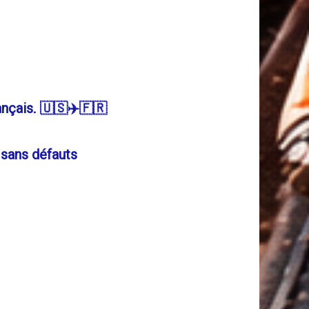
ançais
. 🇺🇸✈️🇫🇷
 sans défauts