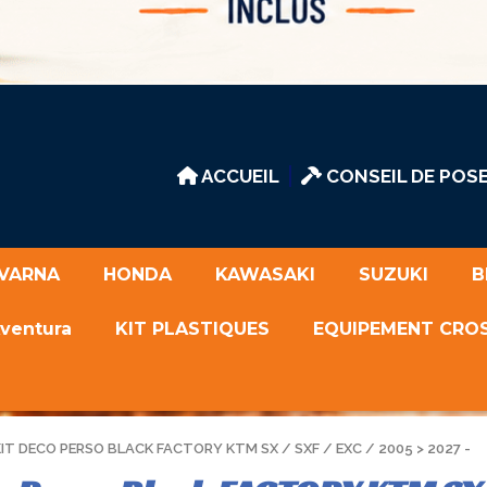
ACCUEIL
CONSEIL DE POSE
VARNA
HONDA
KAWASAKI
SUZUKI
B
Aventura
KIT PLASTIQUES
EQUIPEMENT CRO
KIT DECO PERSO BLACK FACTORY KTM SX / SXF / EXC / 2005 > 2027 -