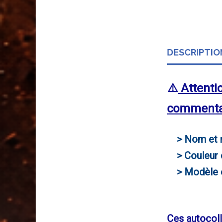
DESCRIPTIO
⚠️
Attentio
commentai
> Nom et 
> Couleur d
> Modèle e
Ces autocoll