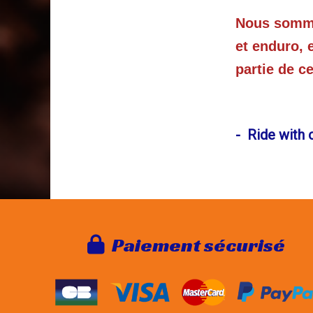
Nous sommes
et enduro, 
partie de c
- Ride with 
Paie
ment sécurisé
