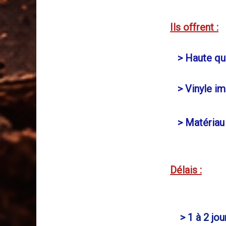
Ils offrent :
> Haute qua
> Vinyle i
> Matériau a
Délais :
> 1 à 2 jou