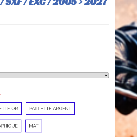
 SXF / EXC / 2005 > 2027
:
LETTE OR
PAILLETTE ARGENT
APHIQUE
MAT