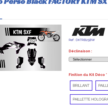
o Perso Black FACTORY KTM SX /
Ref :
DKTRB25BW
Déclinaison :
Finition du Kit Déco
*
BRILLANT
PAIL
PAILLETTE HOLOGR