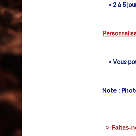
> 2 à 5 jour
Personnalisa
> Vous pouv
Note : Phot
> Faites-no