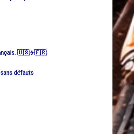
ançais
. 🇺🇸✈️🇫🇷
 sans défauts