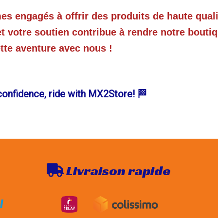
 engagés à offrir des produits de haute qual
et votre soutien contribue à rendre notre boutiq
ette aventure avec nous !
confidence, ride with MX2Store! 🏁
Livraison rapide
