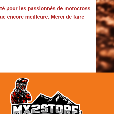
ité pour les passionnés de motocross
ue encore meilleure. Merci de faire