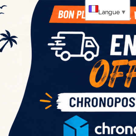
au
Langue
▼
ce