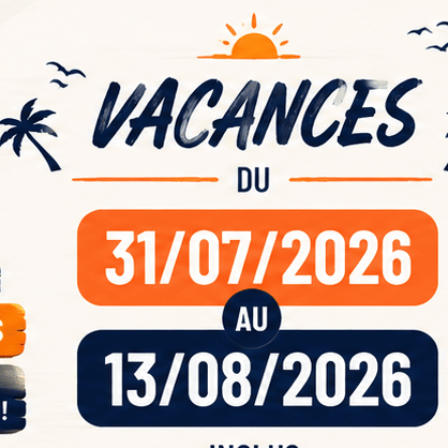
ande
acan