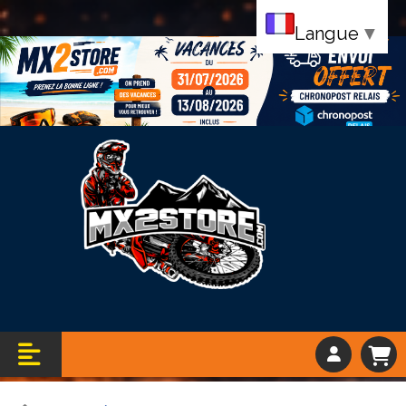
Langue
▼
Bandeau vacance