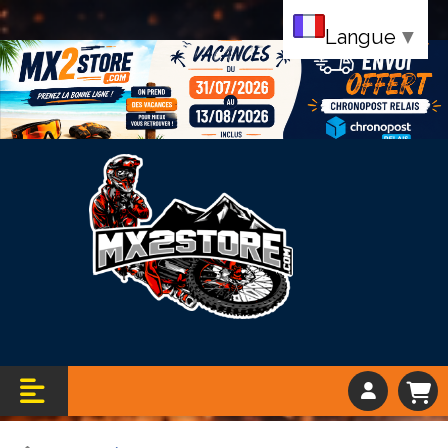
Langue
▼
Bandeau vacance