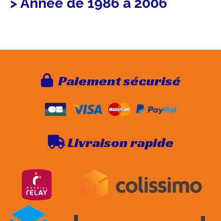
> Année de 1986 à 2006
Paie
ment sécurisé

Livraison rapide
