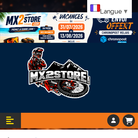
Langue
▼
Bandeau vacance