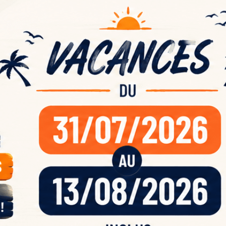
ande
acan