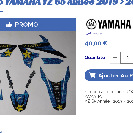
o YAMAHA YZ 65 année 2019 > 
PROMO
Ref :
2248L
40,00
€
Quantité :
Ajouter Au 
kit déco autocollants R
YAMAHA :
YZ 65 Année : 2019 > 20
N