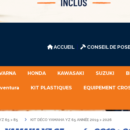
ACCUEIL
CONSEIL DE POSE
VARNA
HONDA
KAWASAKI
SUZUKI
B
Aventura
KIT PLASTIQUES
EQUIPEMENT CRO
YZ 65 > 85
KIT DÉCO YAMAHA YZ 65 ANNÉE 2019 > 2026