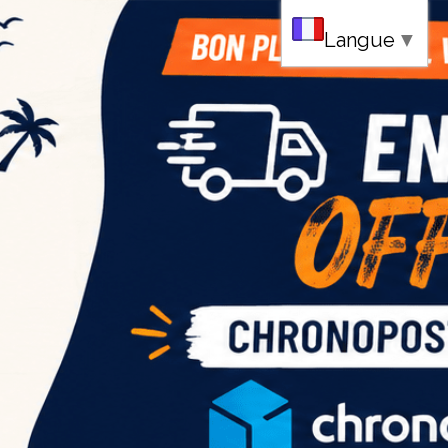
au
Langue
▼
ce