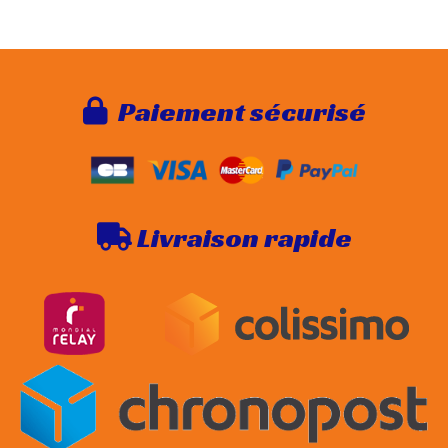
Paie
ment sécurisé

Livraison rapide
