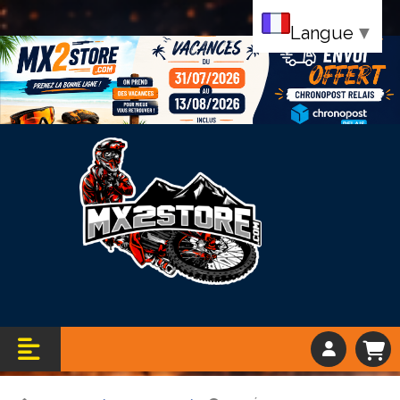
Langue
▼
Bandeau vacance