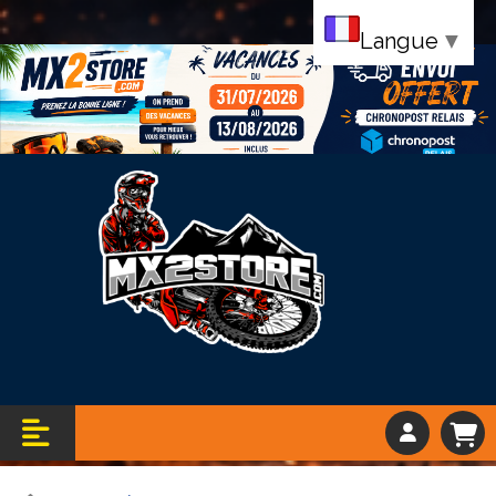
Langue
▼
Bandeau vacance