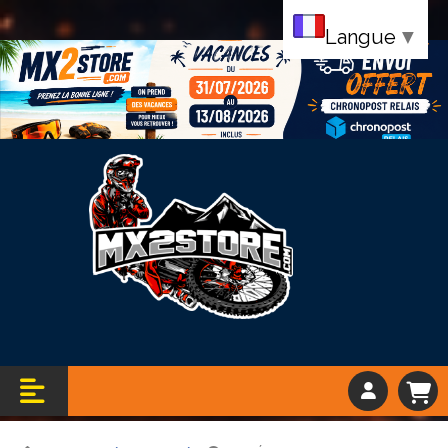
Langue
▼
Bandeau vacance