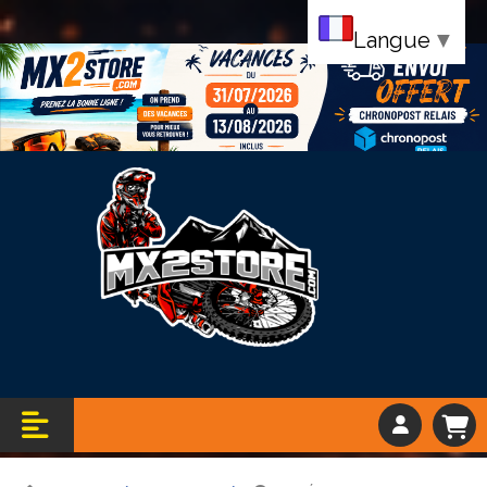
Langue
▼
Bandeau vacance