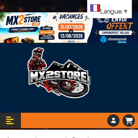
Langue
▼
Bandeau vacance