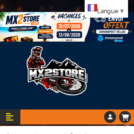
Langue
▼
Bandeau vacance