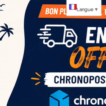
au
Langue
▼
ce