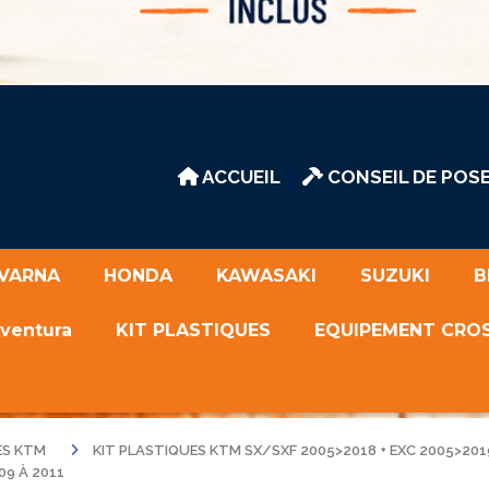
ACCUEIL
CONSEIL DE POSE
VARNA
HONDA
KAWASAKI
SUZUKI
B
Aventura
KIT PLASTIQUES
EQUIPEMENT CRO
ES KTM
KIT PLASTIQUES KTM SX/SXF 2005>2018 + EXC 2005>20
09 À 2011