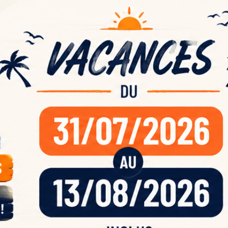
ande
acan