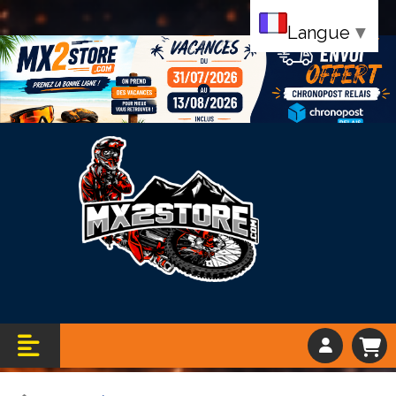
Langue
▼
Bandeau vacance