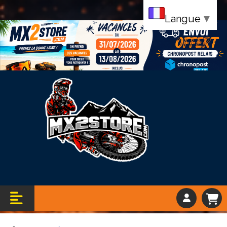
Langue
▼
Bandeau vacance