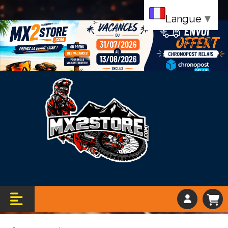
Langue
▼
Bandeau vacance