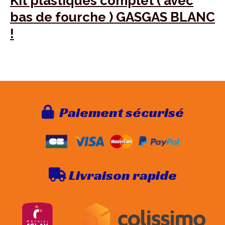
Kit plastiques complet ( avec
bas de fourche ) GASGAS BLANC
!
Paie
ment sécurisé

Livraison rapide
