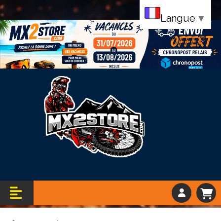
Langue
▼
Bandeau vacance