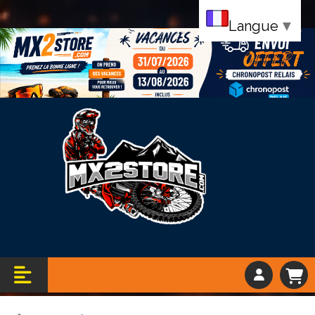
Langue
▼
Bandeau vacance