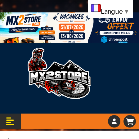
Langue
▼
Bandeau vacance