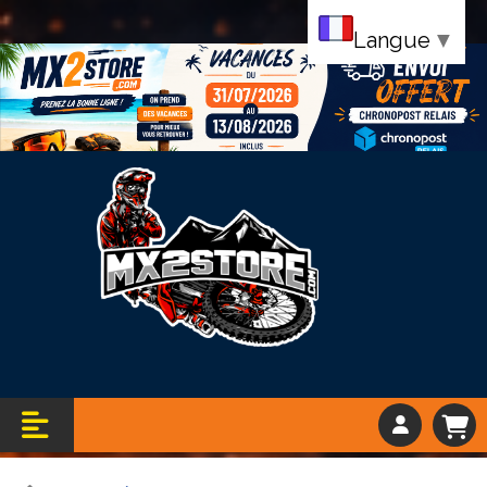
Langue
▼
Bandeau vacance