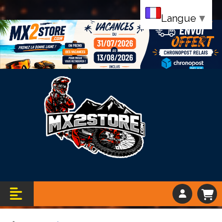
Langue
▼
Bandeau vacance