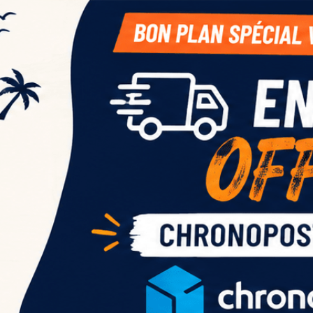
au
ce