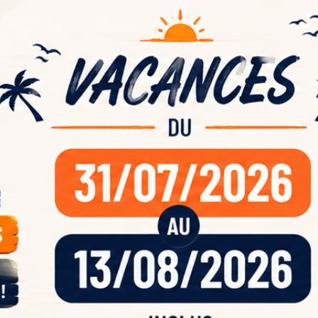
ande
acan