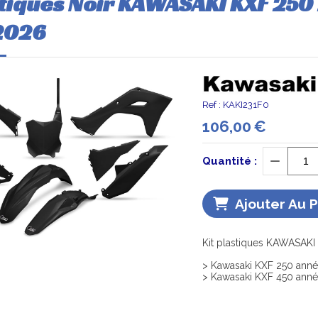
stiques Noir KAWASAKI KXF 250
2026
Ref :
KAKI231F0
106,00
€
Quantité :
Ajouter Au 
Kit plastiques KAWASAKI 
> Kawasaki KXF 250 anné
> Kawasaki KXF 450 anné