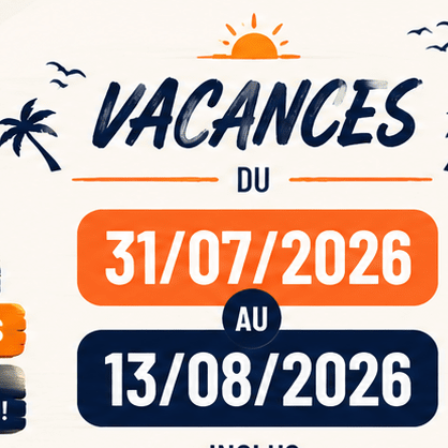
ande
acan