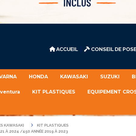
ACCUEIL
CONSEIL DE POSE
VARNA
HONDA
KAWASAKI
SUZUKI
B
Aventura
KIT PLASTIQUES
EQUIPEMENT CRO
ES KAWASAKI
KIT PLASTIQUES
21 À 2024 /450 ANNÉE 2019 À 2023