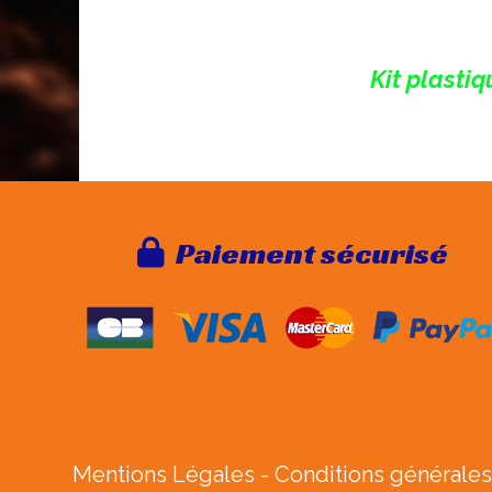
Kit plastiq
Paie
ment sécurisé

Mentions Légales
Conditions générales