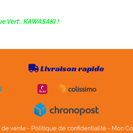
ue Vert , KAWASAKI !
Livraison rapide

 de vente
Politique de confidentialité
Mon C