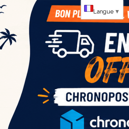
au
Langue
▼
ce