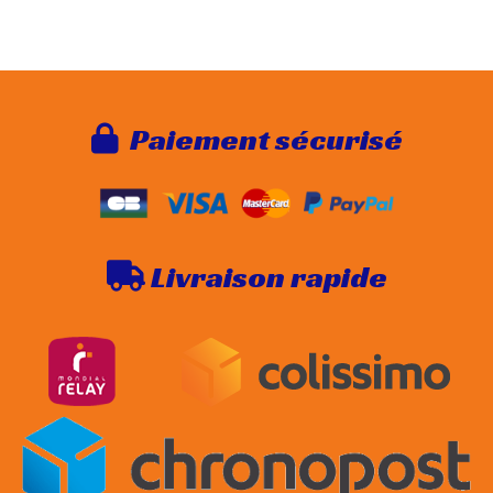
Paie
ment sécurisé

Livraison rapide
