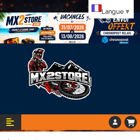
Langue
▼
Bandeau vacance