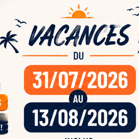
ande
acan