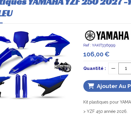
stiques YAMAHA YZF 250 2027 -
LEU
Ref :
YAKIT336999
106,00
€
Quantité :
Ajouter Au 
Kit plastiques pour YAMA
> YZF 450 année 2026.