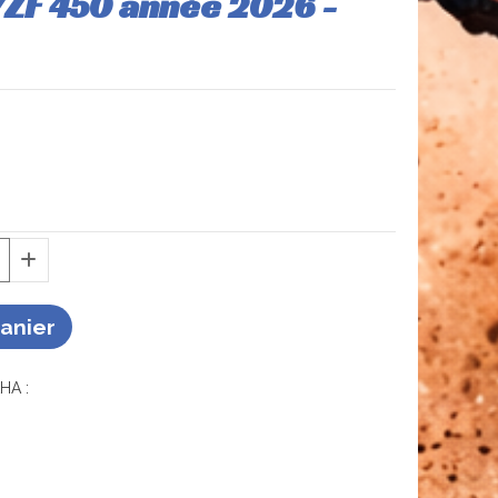
YZF 450 année 2026 -
Panier
HA :