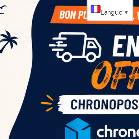
au
Langue
▼
ce