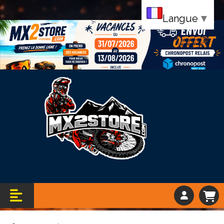
Langue
▼
Bandeau vacance