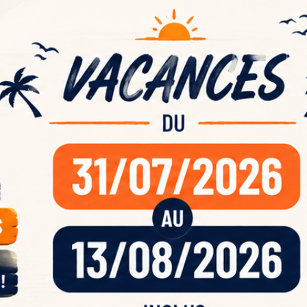
ande
acan