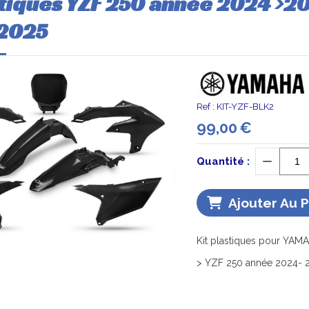
stiques YZF 250 année 2024 >2
 2025
Ref :
KIT-YZF-BLK2
99,00
€
Quantité :
Ajouter Au 
Kit plastiques pour YAMA
> YZF 250 année 2024- 