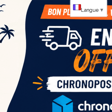
au
Langue
▼
ce