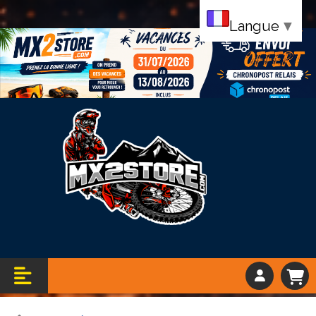
Langue
▼
Bandeau vacance