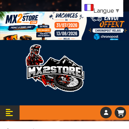
Langue
▼
Bandeau vacance